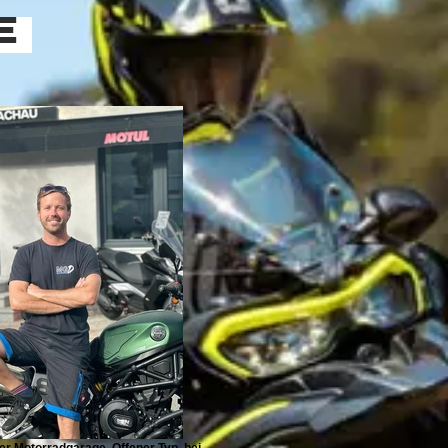
E
er Motorradgarage. Offener Typ, bei