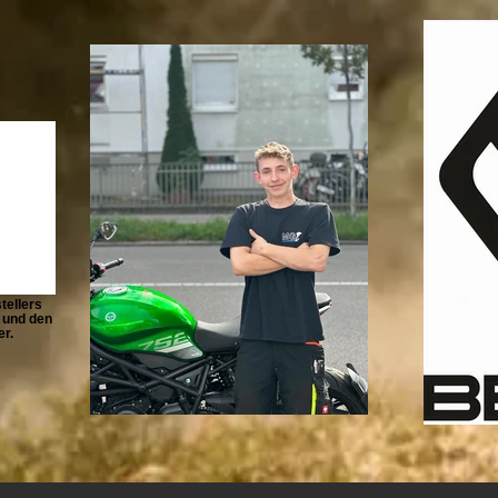
tellers
r und den
r.