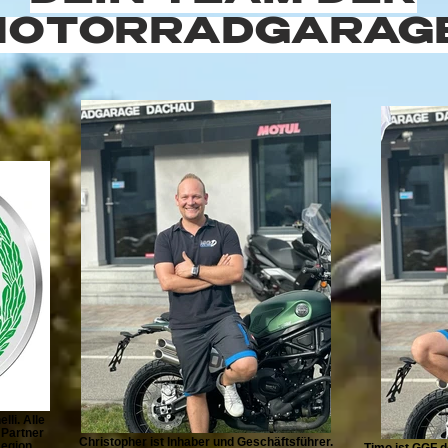
MOTORRADGARAG
li. Alle
 Partner
Christopher ist Inhaber und Geschäftsführer.
egion.
Timo ist GGF d