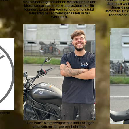
Seit seiner Jugend liebt er Motorräder. In der
dem man weiß 
Motorradgarage ist er Ansprechpartner für
Jugend nur
Kunden, Leitet den Verkauf und unterstützt
Motorrad. Er k
tatkräftig bei schwierigen fällen in der
Technischer 
Werkstatt.
xperte
"Der Pate" Ansprechpartner und kräftiger
unterstützer für unsere Lehrlinge