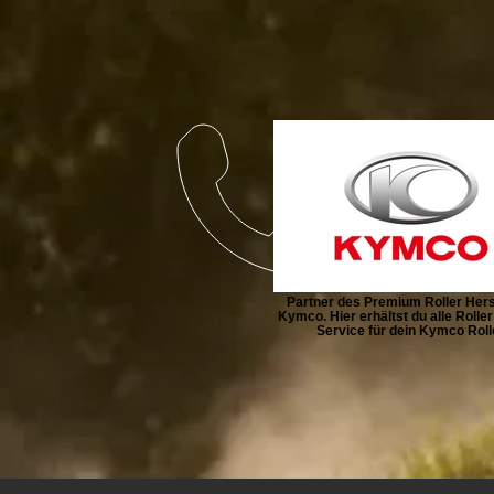
Partner des Premium Roller Hers
Kymco. Hier erhältst du alle Rolle
Service für dein Kymco Rolle